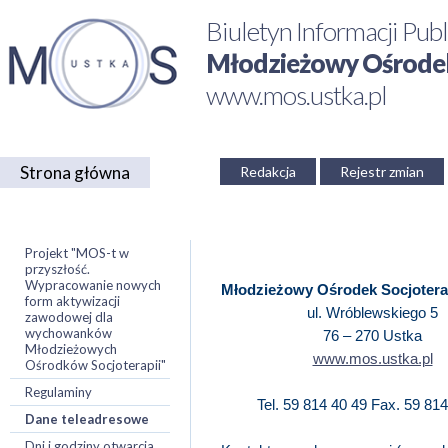
Biuletyn Informacji Publ
Młodzieżowy Ośrodek 
www.mos.ustka.pl
Strona główna
Redakcja
Rejestr zmian
Projekt "MOS-t w
przyszłość.
Wypracowanie nowych
Młodzieżowy Ośrodek Socjotera
form aktywizacji
ul. Wróblewskiego 5
zawodowej dla
wychowanków
76 – 270 Ustka
Młodzieżowych
www.mos.ustka.pl
Ośrodków Socjoterapii"
Regulaminy
Tel. 59 814 40 49
Fax. 59 814
Dane teleadresowe
Dni i godziny otwarcia