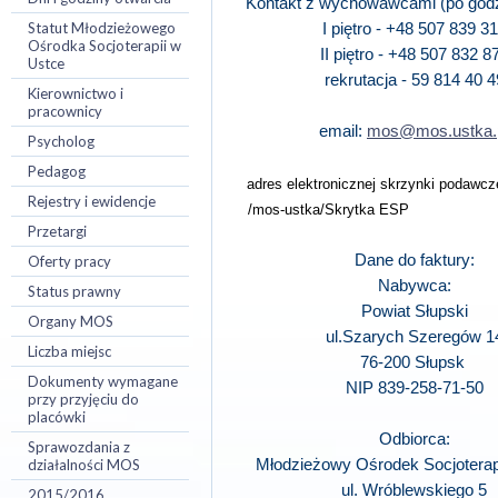
Kontakt z wychowawcami (po godzi
Statut Młodzieżowego
I piętro - +48 507 839 3
Ośrodka Socjoterapii w
II piętro - +48 507 832 8
Ustce
rekrutacja - 59 814 40 4
Kierownictwo i
pracownicy
email:
mos@mos.ustka.
Psycholog
Pedagog
adres elektronicznej skrzynki podawc
Rejestry i ewidencje
/mos-ustka/Skrytka ESP
Przetargi
Dane do faktury:
Oferty pracy
Nabywca:
Status prawny
Powiat Słupski
Organy MOS
ul.Szarych Szeregów 1
Liczba miejsc
76-200 Słupsk
Dokumenty wymagane
NIP 839-258-71-50
przy przyjęciu do
placówki
Odbiorca:
Sprawozdania z
działalności MOS
Młodzieżowy Ośrodek Socjoterap
ul. Wróblewskiego 5
2015/2016