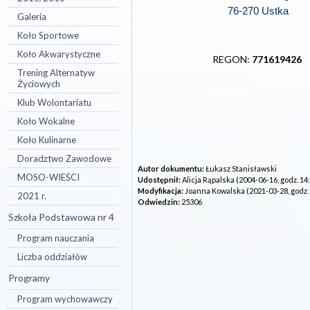
76-270 Ustka
Galeria
Koło Sportowe
Koło Akwarystyczne
REGON:
771619426
Trening Alternatyw
Życiowych
Klub Wolontariatu
Koło Wokalne
Koło Kulinarne
Doradztwo Zawodowe
Autor dokumentu:
Łukasz Stanisławski
MOSO-WIEŚCI
Udostępnił:
Alicja Rąpalska (2004-06-16, godz. 14
Modyfikacja:
Joanna Kowalska (2021-03-28, godz. 
2021 r.
Odwiedzin:
25306
Szkoła Podstawowa nr 4
Program nauczania
Liczba oddziałów
Programy
Program wychowawczy